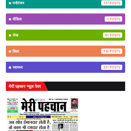
मनोरंजन
137
मीडिया
1
लेख
61
शिक्षा
152
स्वास्थ्य
231
मेरी पहचान न्यूज पेपर