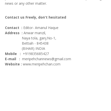
news or any other matter.
Contact us Freely, don't hesitated
Contact :
Editor- Amanul Haque
Address :
Anwar manzil,
Naya tola, ganj.No-1,
Bettiah - 845438
(BIHAR) INDIA
Mobile :
+919835685427
E-mail :
meripehchannews@gmail.com
Website :
www.meripehchan.com