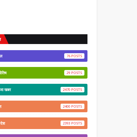
ल
ेल
76
योतिष
29
ाजा खबर
2470
श
2400
रदेश
2393