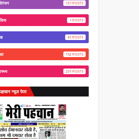
नोरंजन
137
डिया
1
ेख
61
्षा
152
वास्थ्य
231
 पहचान न्यूज पेपर