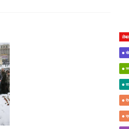
लेब
ख
ज्
त
दे
प्