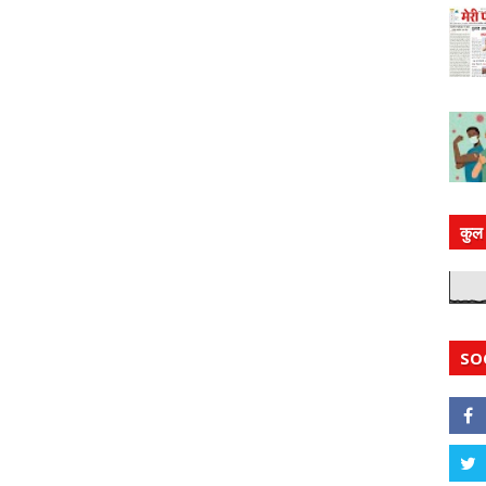
कुल 
SO