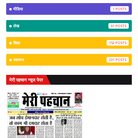
मीडिया
1
लेख
61
शिक्षा
152
स्वास्थ्य
231
मेरी पहचान न्यूज पेपर