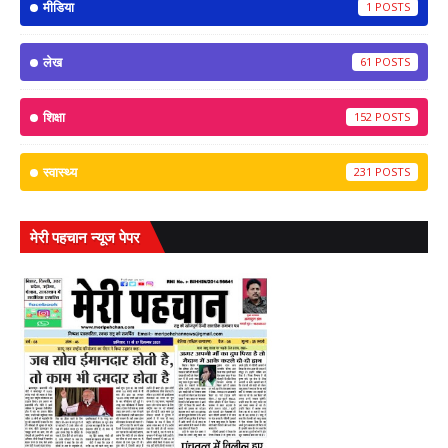
मीडिया
1
लेख
61
शिक्षा
152
स्वास्थ्य
231
मेरी पहचान न्यूज पेपर