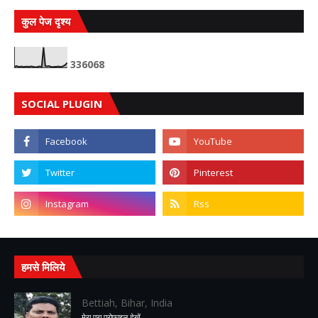
कुल पेज दृश्य
3
3
6
0
6
8
SOCIAL PLUGIN
हमसे मिलिये
Bettiah, Bihar, India
मेरा पूरा प्रोफ़ाइल देखें