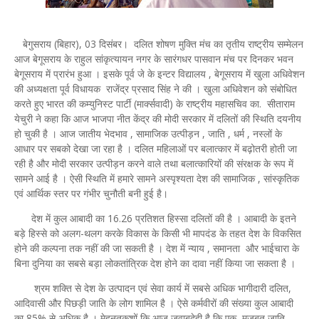
बेगुसराय (बिहार), 03 दिसंबर। दलित शोषण मुक्ति मंच का तृतीय राष्ट्रीय सम्मेलन
आज बेगूसराय के राहुल सांकृत्यायन नगर के सारंगधर पासवान मंच पर दिनकर भवन
बेगूसराय में प्रारंभ हुआ । इसके पूर्व जे के इन्टर विद्यालय , बेगूसराय में खुला अधिवेशन
की अध्यक्षता पूर्व विधायक राजेंद्र प्रसाद सिंह ने की । खुला अधिवेशन को संबोधित
करते हुए भारत की कम्युनिस्ट पार्टी (मार्क्सवादी) के राष्ट्रीय महासचिव का. सीताराम
येचुरी ने कहा कि आज भाजपा नीत केंद्र की मोदी सरकार में दलितों की स्थिति दयनीय
हो चुकी है । आज जातीय भेदभाव , सामाजिक उत्पीड़न , जाति , धर्म , नस्लों के
आधार पर सबको देखा जा रहा है । दलित महिलाओं पर बलात्कार में बढ़ोतरी होती जा
रही है और मोदी सरकार उत्पीड़न करने वाले तथा बलात्कारियों की संरक्षक के रूप में
सामने आई है । ऐसी स्थिति में हमारे सामने अस्पृश्यता देश की सामाजिक , सांस्कृतिक
एवं आर्थिक स्तर पर गंभीर चुनौती बनी हुई है।
देश में कुल आबादी का 16.26 प्रतिशत हिस्सा दलितों की है । आबादी के इतने
बड़े हिस्से को अलग-थलग करके विकास के किसी भी मापदंड के तहत देश के विकसित
होने की कल्पना तक नहीं की जा सकती है । देश में न्याय , समानता और भाईचारा के
बिना दुनिया का सबसे बड़ा लोकतांत्रिक देश होने का दावा नहीं किया जा सकता है ।
श्रम शक्ति से देश के उत्पादन एवं सेवा कार्य में सबसे अधिक भागीदारी दलित,
आदिवासी और पिछड़ी जाति के लोग शामिल है । ऐसे कर्मवीरों की संख्या कुल आबादी
का 85% से अधिक है । मेहनतकशों कि आज जवाबदेही है कि एक मजबूत जाति