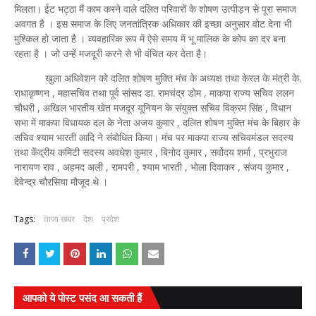
मिलता। ईट भट्ठा मैं काम करने वाले दलित परिवारों के शोषण उत्पीड़न से पूरा समाज
अवगत है । इस समाज के लिए जनतांत्रिक अधिकार की इच्छा अनुसार वोट देना भी
मुश्किल हो जाता है । व्यवहारिक रूप में ऐसे समय में भू मालिक के कोप का दर बना
रहता है । जो उन्हें मजदूरी करने से भी वंचित कर देता है।
खुला अधिवेशन को दलित शोषण मुक्ति मंच के अध्यक्ष तथा केरल के मंत्री के.
राधाकृष्णन , महासचिव तथा पूर्व सांसद डा. रामचंद्र डोम , माकपा राज्य सचिव ललन
चौधरी , अखिल भारतीय खेत मजदूर यूनियन के संयुक्त सचिव विक्रम सिंह , विधान
सभा में माकपा विधायक दल के नेता अजय कुमार , दलित शोषण मुक्ति मंच के बिहार के
सचिव श्याम भारती आदि ने संबोधित किया। मंच पर माकपा राज्य सचिवमंडल सदस्य
तथा केंद्रीय कमिटी सदस्य अवधेश कुमार , बिनोद कुमार , सर्वोदय शर्मा , प्रभुराज
नारायण राव , अहमद अली , रामपरी , श्याम भारती , भोला दिवाकर , संजय कुमार ,
देवेन्द्र चौरसिया मौजूद थे ।
Tags:
ताजा खबर
देश
प्रदेश
आपको ये पोस्ट पसंद आ सकती हैं