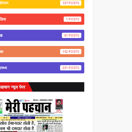
नोरंजन
137
डिया
1
ेख
61
्षा
152
वास्थ्य
231
 पहचान न्यूज पेपर