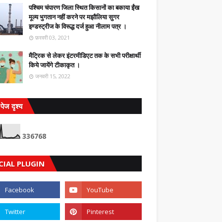
पश्चिम चंपारण जिला स्थित किसानों का बकाया ईंख
मूल्य भुगतान नहीं करने पर मझौलिया सुगर
इण्डस्ट्रीज के विरूद्ध दर्ज हुआ नीलाम पत्र ।
फ़रवरी 03, 2021
मैट्रिक से लेकर इंटरमीडिएट तक के सभी परीक्षार्थी
किये जायेंगे टीकाकृत ।
जनवरी 15, 2022
पेज दृश्य
3
3
6
7
6
8
CIAL PLUGIN