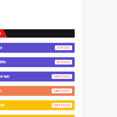
ल
ेल
76
योतिष
29
ाजा खबर
2470
श
2400
रदेश
2393