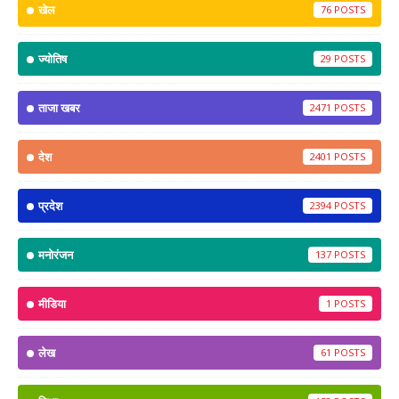
खेल
76
ज्योतिष
29
ताजा खबर
2471
देश
2401
प्रदेश
2394
मनोरंजन
137
मीडिया
1
लेख
61