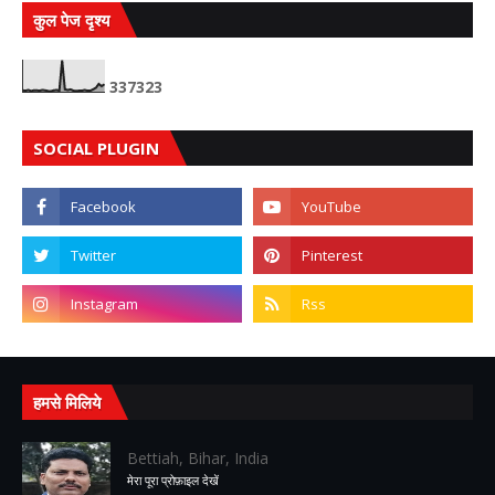
कुल पेज दृश्य
3
3
7
3
2
3
SOCIAL PLUGIN
हमसे मिलिये
Bettiah, Bihar, India
मेरा पूरा प्रोफ़ाइल देखें