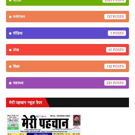
प्रदेश
मनोरंजन
137
मीडिया
1
लेख
61
शिक्षा
152
स्वास्थ्य
231
मेरी पहचान न्यूज पेपर