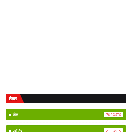
लेबल
खेल
76
ज्योतिष
29