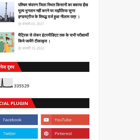
पश्चिम चंपारण जिला स्थित किसानों का बकाया ईंख
मूल्य भुगतान नहीं करने पर मझौलिया सुगर
इण्डस्ट्रीज के विरूद्ध दर्ज हुआ नीलाम पत्र ।
फ़रवरी 03, 2021
मैट्रिक से लेकर इंटरमीडिएट तक के सभी परीक्षार्थी
किये जायेंगे टीकाकृत ।
जनवरी 15, 2022
पेज दृश्य
3
3
5
5
2
9
CIAL PLUGIN