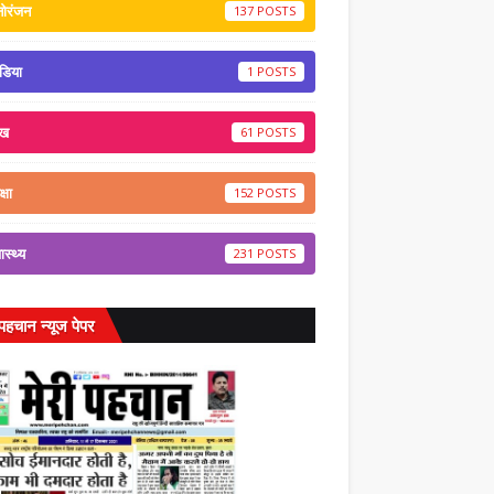
नोरंजन
137
डिया
1
ेख
61
्षा
152
वास्थ्य
231
 पहचान न्यूज पेपर