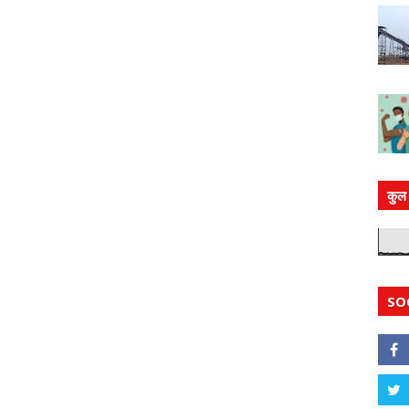
कुल 
SO