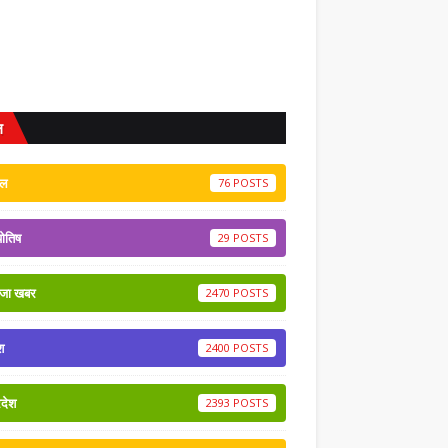
ल
ेल
76
योतिष
29
ाजा खबर
2470
श
2400
रदेश
2393