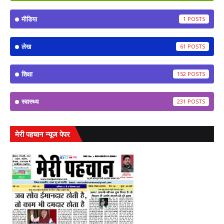
मीडिया
1
लेख
61
शिक्षा
152
स्वास्थ्य
231
मेरी पहचान न्यूज पेपर