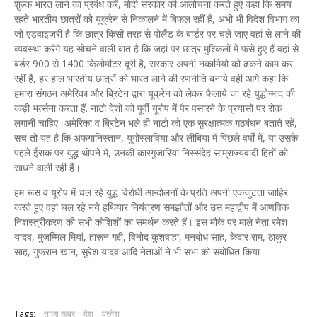
शुल्क भारत लाने का प्रबंध करें, मोदी सरकार की आलोचना करते हुए कहा कि समय
रहते भारतीय छात्रों को यूक्रेन से निकालने में बिफल रहीं हैं, अभी भी विदेश विभाग का
जो एडवाइजरी है कि छात्र किसी तरह से पोलैंड के बार्डर पर चले जाए वहां से लाने की
व्यवस्था करेंगे यह सोचने वाली बात है कि जहां पर छात्र मुश्किलों में फसे हुए हैं वहां से
बर्डर 900 से 1400 किलोमीटर दूरी है, सरकार अपनी नकामियो को ढकने काम कर
रहीं हैं, हर हाल भारतीय छात्रों को भारत लाने की रणनीति बनाये वही आगे कहा कि
हमारा संगठन अमेरिका और ब्रिटेन द्वारा यूक्रेन को लेकर फैलाये जा रहे युद्धोन्माद की
कड़ी भर्त्सना करता हैं. नाटो देशों को पूर्वी यूरोप में पैर पसारने के प्रयासों पर रोक
लगानी चाहिए।अमेरिका व ब्रिटेन भले ही नाटो को एक सुरक्षात्मक गठबंधन बताते रहें,
सच तो यह है कि अफगानिस्तान, यूगोस्लाविया और लीबिया में पिछले वर्षों में, या उसके
पहले ईराक पर युद्ध थोपने में, उनकी कारगुजारियां निस्संदेह साम्राज्यवादी हितों को
साधने वाली रही हैं।
हम रूस व यूरोप में चल रहे युद्ध विरोधी आन्दोलनों के प्रति अपनी एकजुटता जाहिर
करते हुए वहां चल रहे नये हथियार नियंत्रण समझौतों और उस महाद्वीप में आणविक
निशस्त्रीकरण की सभी कोशिशों का समर्थन करते हैं। इस मौके पर माले नेता रमेश
यादव, मुजम्मिल मियां, हारून गद्दी, विनोद कुशवाहा, मनबोध साह, केदार राम, ठाकुर
साह, गुफरान खान, सुरेश यादव आदि नेताओं ने भी सभा को संबोधित किया
Tags:
ताजा खबर
देश
प्रदेश