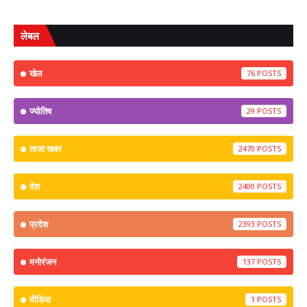
लेबल
खेल
76
ज्योतिष
29
ताजा खबर
2470
देश
2400
प्रदेश
2393
मनोरंजन
137
मीडिया
1