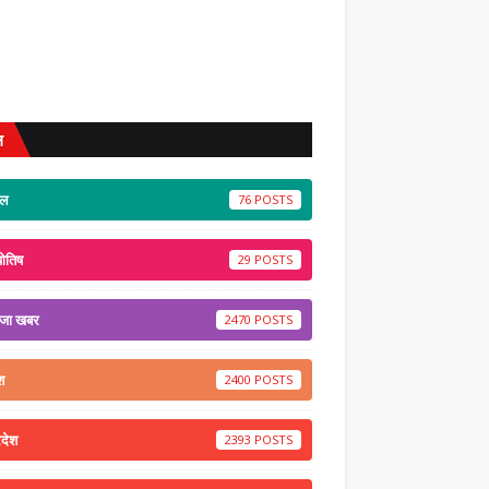
ल
ेल
76
योतिष
29
ाजा खबर
2470
श
2400
रदेश
2393