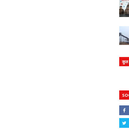
कुल 
SO