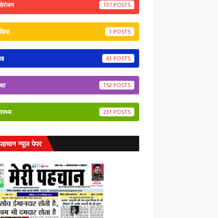
नोरंजन
137
डिया
1
ेख
61
्षा
152
वास्थ्य
231
 पहचान न्यूज पेपर