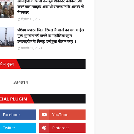
डीआईजी का फर्जी फेसबुक अकाउंट बनाकर ठगी
करने वाला साइबर अपराधी राजस्थान के अलवर से
गिरफ्तार
दिसंबर 16, 2025
पश्चिम चंपारण जिला स्थित किसानों का बकाया ईंख
मूल्य भुगतान नहीं करने पर मझौलिया सुगर
इण्डस्ट्रीज के विरूद्ध दर्ज हुआ नीलाम पत्र ।
फ़रवरी 03, 2021
पेज दृश्य
3
3
4
9
1
4
CIAL PLUGIN