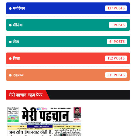
मनोरंजन
137
मीडिया
1
लेख
61
शिक्षा
152
स्वास्थ्य
231
मेरी पहचान न्यूज पेपर