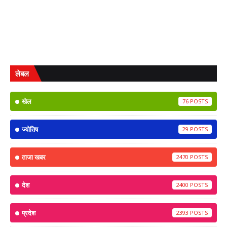
लेबल
खेल
76
ज्योतिष
29
ताजा खबर
2470
देश
2400
प्रदेश
2393