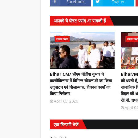
Facebook
Twitter
आपको ये पोस्ट पसंद आ सकती हैं
ताजा खबर
ताजा खब
Bihar CM/ सीएम नीतीश कुमार ने
Bihar/Mot
वाल्मीकिनगर में विभिन्न योजनाओं का किया
की धरती है,
उद्घाटन एवं शिलान्यास, विकास कार्यों का
सामाजिक वि
किया निरीक्षण
बिहार की धर
सी.पी. राधा
April 05, 2026
April 0
एक टिप्पणी भेजें