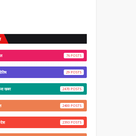
ल
ेल
76
योतिष
29
ाजा खबर
2470
श
2400
रदेश
2393