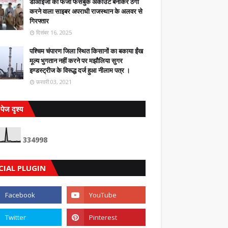
डीआईजी का फर्जी फेसबुक अकाउंट बनाकर ठगी
करने वाला साइबर अपराधी राजस्थान के अलवर से
गिरफ्तार
दिसंबर 16, 2025
पश्चिम चंपारण जिला स्थित किसानों का बकाया ईंख
मूल्य भुगतान नहीं करने पर मझौलिया सुगर
इण्डस्ट्रीज के विरूद्ध दर्ज हुआ नीलाम पत्र ।
फ़रवरी 03, 2021
पेज दृश्य
3
3
4
9
9
8
CIAL PLUGIN