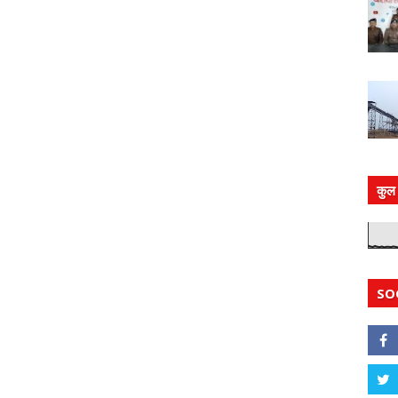
कुल 
SO