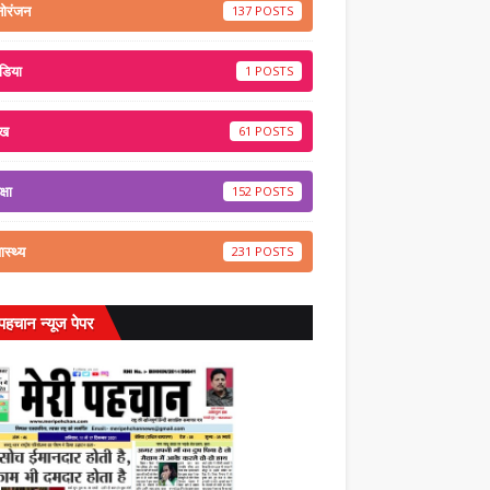
नोरंजन
137
डिया
1
ेख
61
्षा
152
वास्थ्य
231
 पहचान न्यूज पेपर