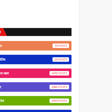
ल
ेल
76
योतिष
29
ाजा खबर
2470
श
2400
रदेश
2393