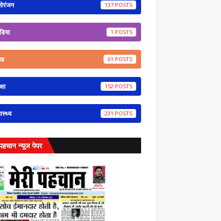
नोरंजन
137
डिया
1
ेख
61
्षा
152
वास्थ्य
231
 पहचान न्यूज पेपर