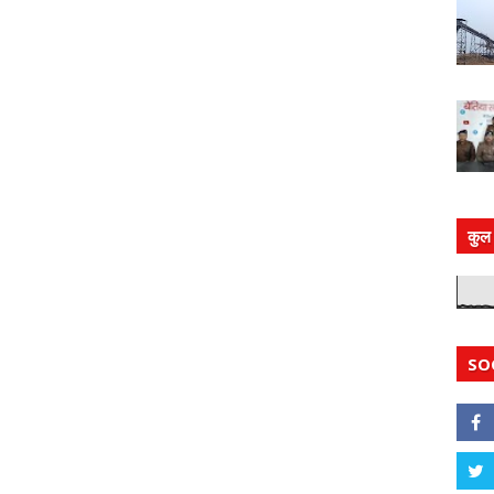
कुल 
SO