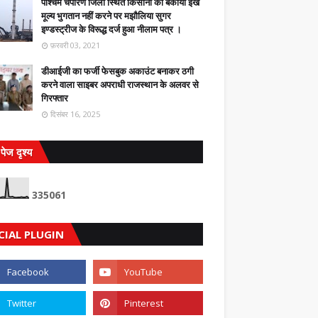
पश्चिम चंपारण जिला स्थित किसानों का बकाया ईंख
मूल्य भुगतान नहीं करने पर मझौलिया सुगर
इण्डस्ट्रीज के विरूद्ध दर्ज हुआ नीलाम पत्र ।
फ़रवरी 03, 2021
डीआईजी का फर्जी फेसबुक अकाउंट बनाकर ठगी
करने वाला साइबर अपराधी राजस्थान के अलवर से
गिरफ्तार
दिसंबर 16, 2025
पेज दृश्य
3
3
5
0
6
1
CIAL PLUGIN