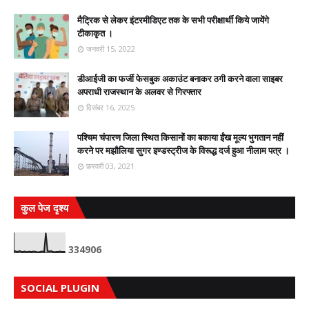
मैट्रिक से लेकर इंटरमीडिएट तक के सभी परीक्षार्थी किये जायेंगे
टीकाकृत ।
जनवरी 15, 2022
डीआईजी का फर्जी फेसबुक अकाउंट बनाकर ठगी करने वाला साइबर
अपराधी राजस्थान के अलवर से गिरफ्तार
दिसंबर 16, 2025
पश्चिम चंपारण जिला स्थित किसानों का बकाया ईंख मूल्य भुगतान नहीं
करने पर मझौलिया सुगर इण्डस्ट्रीज के विरूद्ध दर्ज हुआ नीलाम पत्र ।
फ़रवरी 03, 2021
कुल पेज दृश्य
3
3
4
9
0
6
SOCIAL PLUGIN