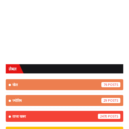
लेबल
खेल
76
ज्योतिष
29
ताजा खबर
2470