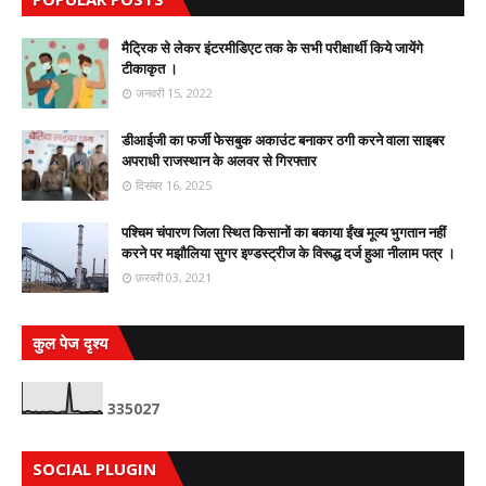
मैट्रिक से लेकर इंटरमीडिएट तक के सभी परीक्षार्थी किये जायेंगे
टीकाकृत ।
जनवरी 15, 2022
डीआईजी का फर्जी फेसबुक अकाउंट बनाकर ठगी करने वाला साइबर
अपराधी राजस्थान के अलवर से गिरफ्तार
दिसंबर 16, 2025
पश्चिम चंपारण जिला स्थित किसानों का बकाया ईंख मूल्य भुगतान नहीं
करने पर मझौलिया सुगर इण्डस्ट्रीज के विरूद्ध दर्ज हुआ नीलाम पत्र ।
फ़रवरी 03, 2021
कुल पेज दृश्य
3
3
5
0
2
7
SOCIAL PLUGIN