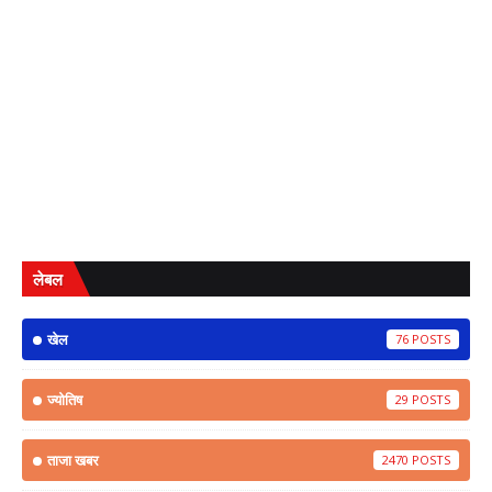
लेबल
खेल
76
ज्योतिष
29
ताजा खबर
2470