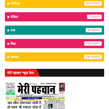
मनोरंजन
137
मीडिया
1
लेख
61
शिक्षा
152
स्वास्थ्य
231
मेरी पहचान न्यूज पेपर