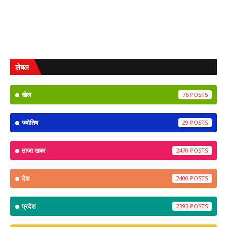
लेबल
खेल
76
ज्योतिष
29
ताजा खबर
2470
देश
2400
प्रदेश
2393