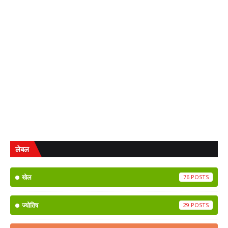
लेबल
खेल
76
ज्योतिष
29