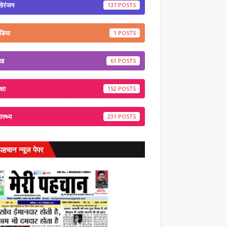
नोरंजन
137
डिया
1
ेख
61
्षा
152
वास्थ्य
231
 पहचान न्यूज पेपर