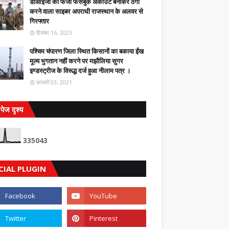
डीआईजी का फर्जी फेसबुक अकाउंट बनाकर ठगी
करने वाला साइबर अपराधी राजस्थान के अलवर से
गिरफ्तार
दिसंबर 16, 2025
पश्चिम चंपारण जिला स्थित किसानों का बकाया ईंख
मूल्य भुगतान नहीं करने पर मझौलिया सुगर
इण्डस्ट्रीज के विरूद्ध दर्ज हुआ नीलाम पत्र ।
फ़रवरी 03, 2021
पेज दृश्य
3
3
5
0
4
3
CIAL PLUGIN