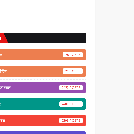
ल
ेल
76
योतिष
29
ाजा खबर
2470
श
2400
रदेश
2393