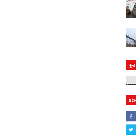
कुल 
SO