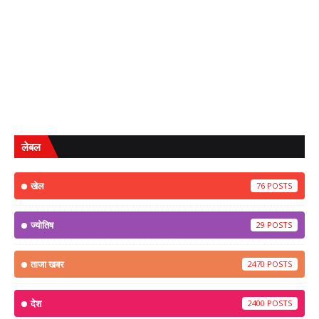
लेबल
खेल
76
ज्योतिष
29
ताजा खबर
2470
देश
2400