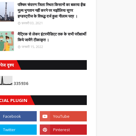
पश्चिम चंपारण जिला स्थित किसानों का बकाया ईंख
मूल्य भुगतान नहीं करने पर मझौलिया सुगर
इण्डस्ट्रीज के विरूद्ध दर्ज हुआ नीलाम पत्र ।
फ़रवरी 03, 2021
मैट्रिक से लेकर इंटरमीडिएट तक के सभी परीक्षार्थी
किये जायेंगे टीकाकृत ।
जनवरी 15, 2022
पेज दृश्य
3
3
5
9
3
6
CIAL PLUGIN