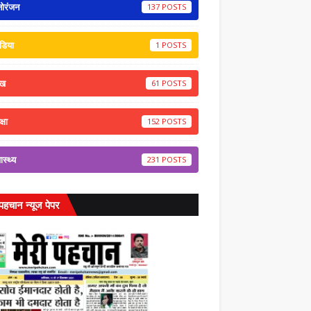
नोरंजन
137
डिया
1
ेख
61
्षा
152
वास्थ्य
231
 पहचान न्यूज पेपर