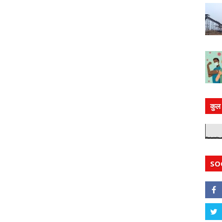
कुल 
SO