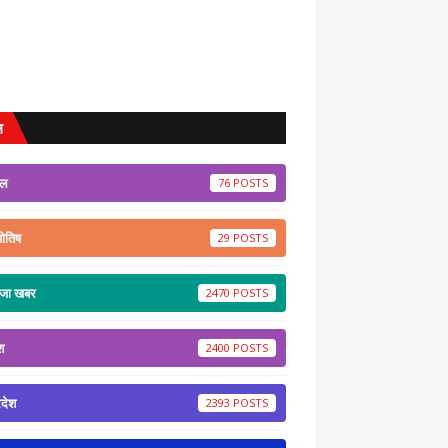
ल
ेल
76
योतिष
29
ाजा खबर
2470
श
2400
रदेश
2393