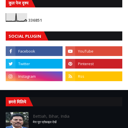
कुल पेज दृश्य
3
3
6
8
5
1
SOCIAL PLUGIN
हमसे मिलिये
Bettiah, Bihar, India
मेरा पूरा प्रोफ़ाइल देखें