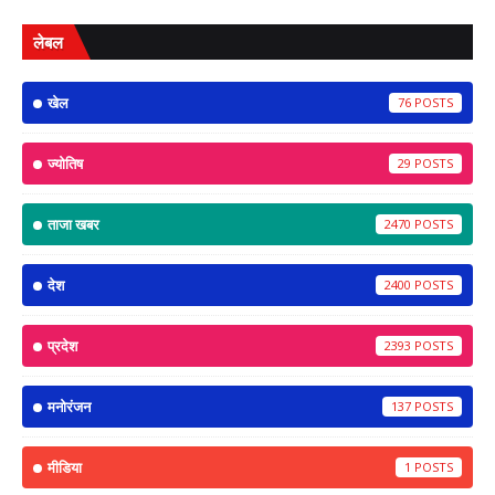
लेबल
खेल
76
ज्योतिष
29
ताजा खबर
2470
देश
2400
प्रदेश
2393
मनोरंजन
137
मीडिया
1