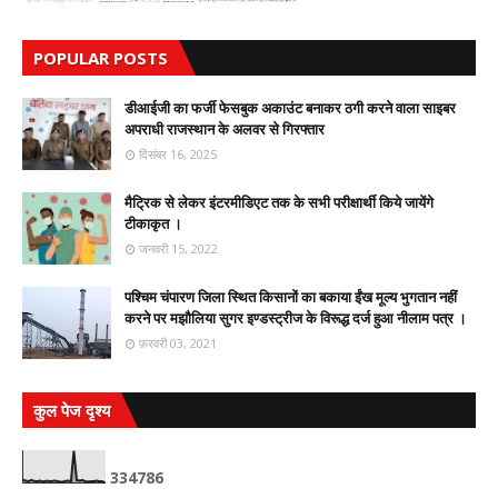
POPULAR POSTS
डीआईजी का फर्जी फेसबुक अकाउंट बनाकर ठगी करने वाला साइबर
अपराधी राजस्थान के अलवर से गिरफ्तार
दिसंबर 16, 2025
मैट्रिक से लेकर इंटरमीडिएट तक के सभी परीक्षार्थी किये जायेंगे
टीकाकृत ।
जनवरी 15, 2022
पश्चिम चंपारण जिला स्थित किसानों का बकाया ईंख मूल्य भुगतान नहीं
करने पर मझौलिया सुगर इण्डस्ट्रीज के विरूद्ध दर्ज हुआ नीलाम पत्र ।
फ़रवरी 03, 2021
कुल पेज दृश्य
3
3
4
7
8
6