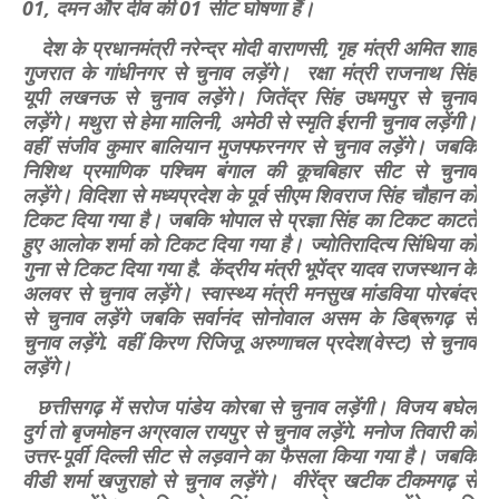
01, दमन और दीव की 01 सीट घोषणा हैं।
देश के प्रधानमंत्री नरेन्द्र मोदी वाराणसी, गृह मंत्री अमित शाह
गुजरात के गांधीनगर से चुनाव लड़ेंगे। रक्षा मंत्री राजनाथ सिंह
यूपी लखनऊ से चुनाव लड़ेंगे। जितेंद्र सिंह उधमपुर से चुनाव
लड़ेंगे। मथुरा से हेमा मालिनी, अमेठी से स्मृति ईरानी चुनाव लड़ेंगी।
वहीं संजीव कुमार बालियान मुजफ्फरनगर से चुनाव लड़ेंगे। जबकि
निशिथ प्रमाणिक पश्चिम बंगाल की कूचबिहार सीट से चुनाव
लड़ेंगे। विदिशा से मध्यप्रदेश के पूर्व सीएम शिवराज सिंह चौहान को
टिकट दिया गया है। जबकि भोपाल से प्रज्ञा सिंह का टिकट काटते
हुए आलोक शर्मा को टिकट दिया गया है। ज्योतिरादित्य सिंधिया को
गुना से टिकट दिया गया है. केंद्रीय मंत्री भूपेंद्र यादव राजस्थान के
अलवर से चुनाव लड़ेंगे। स्वास्थ्य मंत्री मनसुख मांडविया पोरबंदर
से चुनाव लड़ेंगे जबकि सर्वानंद सोनोवाल असम के डिब्रूगढ़ से
चुनाव लड़ेंगे. वहीं किरण रिजिजू अरुणाचल प्रदेश(वेस्ट) से चुनाव
लड़ेंगे।
छत्तीसगढ़ में सरोज पांडेय कोरबा से चुनाव लड़ेंगी। विजय बघेल
दुर्ग तो बृजमोहन अग्रवाल रायपुर से चुनाव लड़ेंगे. मनोज तिवारी को
उत्तर-पूर्वी दिल्ली सीट से लड़वाने का फैसला किया गया है। जबकि
वीडी शर्मा खजुराहो से चुनाव लड़ेंगे। वीरेंद्र खटीक टीकमगढ़ से