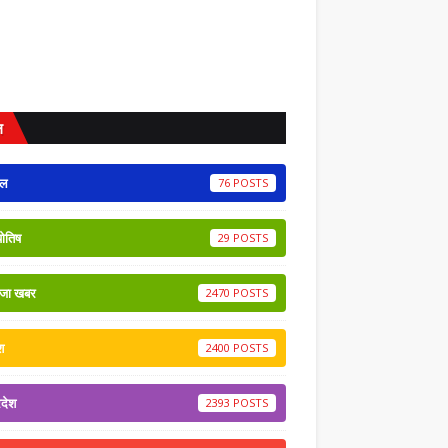
ल
ेल
76
योतिष
29
ाजा खबर
2470
श
2400
रदेश
2393