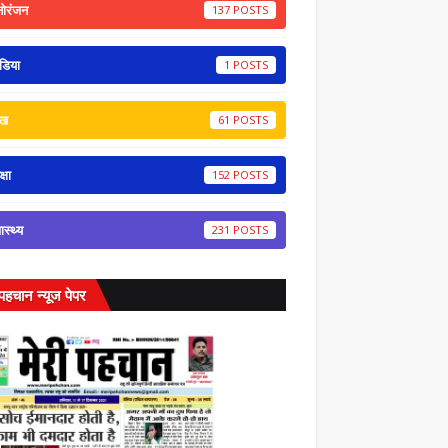
नोरंजन
137
डिया
1
ेख
61
्षा
152
वास्थ्य
231
 पहचान न्यूज पेपर