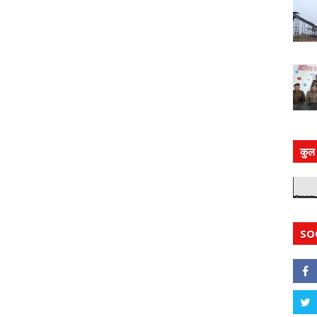
कुल 
SO