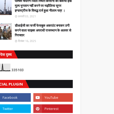
पश्चिम चंपारण जिला स्थित किसानों का बकाया ईंख
मूल्य भुगतान नहीं करने पर मझौलिया सुगर
इण्डस्ट्रीज के विरूद्ध दर्ज हुआ नीलाम पत्र ।
फ़रवरी 03, 2021
डीआईजी का फर्जी फेसबुक अकाउंट बनाकर ठगी
करने वाला साइबर अपराधी राजस्थान के अलवर से
गिरफ्तार
दिसंबर 16, 2025
पेज दृश्य
3
3
5
1
0
3
CIAL PLUGIN