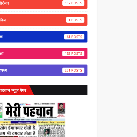
नोरंजन
137
डिया
1
ेख
61
्षा
152
वास्थ्य
231
 पहचान न्यूज पेपर