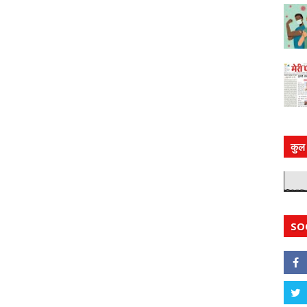
कुल 
SO