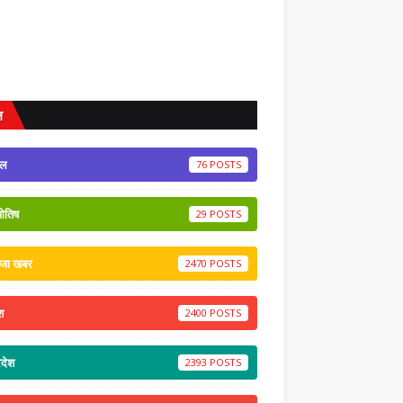
ल
ेल
76
योतिष
29
ाजा खबर
2470
श
2400
रदेश
2393