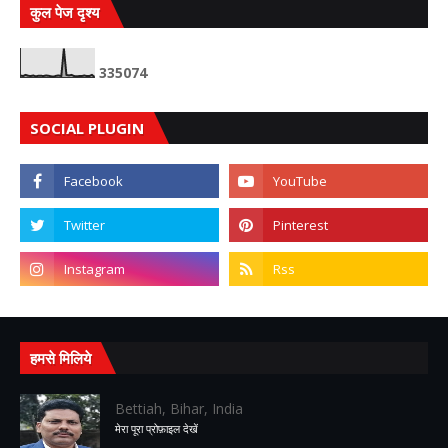
कुल पेज दृश्य
3
3
5
0
7
4
SOCIAL PLUGIN
हमसे मिलिये
Bettiah, Bihar, India
मेरा पूरा प्रोफ़ाइल देखें