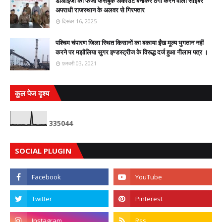
डीआईजी का फर्जी फेसबुक अकाउंट बनाकर ठगी करने वाला साइबर
अपराधी राजस्थान के अलवर से गिरफ्तार
दिसंबर 16, 2025
पश्चिम चंपारण जिला स्थित किसानों का बकाया ईंख मूल्य भुगतान नहीं
करने पर मझौलिया सुगर इण्डस्ट्रीज के विरूद्ध दर्ज हुआ नीलाम पत्र ।
फ़रवरी 03, 2021
कुल पेज दृश्य
3
3
5
0
4
4
SOCIAL PLUGIN