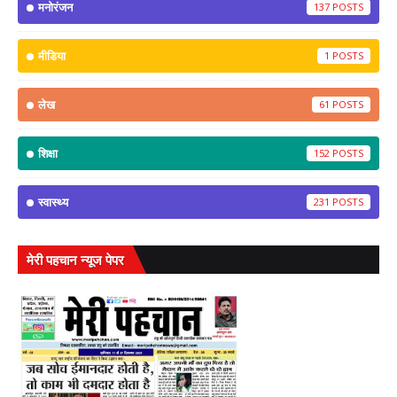
मनोरंजन
137
मीडिया
1
लेख
61
शिक्षा
152
स्वास्थ्य
231
मेरी पहचान न्यूज पेपर