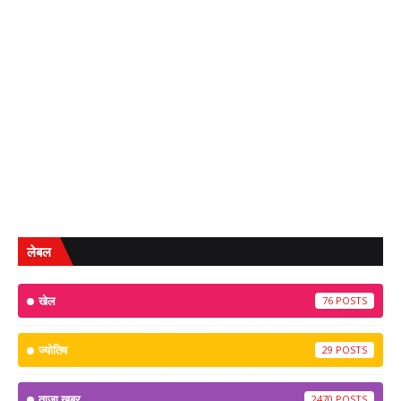
लेबल
खेल
76
ज्योतिष
29
ताजा खबर
2470