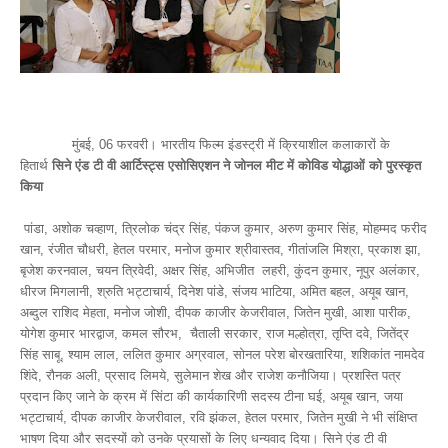
मुंबई, 06 फरवरी। भारतीय फिल्म इंडस्ट्री में क्रियाशील कलाकारों के
हितार्थ
सिने एंड टी वी आर्टिस्ट्स एसोसिएशन ने जोनल मीट में कोविड योद्धाओं को पुरस्कृत
किया
पांडा, अशोक चव्हाण, त्रिलोक चंद्र सिंह, पंकज कुमार, अरुण कुमार सिंह, मोहम्मद फरीद
खान, रंजीत चौधरी, हेतल परमार, मनोज कुमार श्रीवास्तव, गीतांजलि मिश्रा, प्रकाश झा,
बृजेश करनवाल, चयन त्रिवेदी, अक्षर सिंह, अभिजीत लहरी, कुंदन कुमार, नूपुर अलंकार,
धीरज मिगलानी, श्रुति भट्टाचार्य, दिनेश पांडे, संजय भाटिया, अमित बहल, अयूब खान,
अब्दुल राशिद मेहता, मनोज जोशी, दीपक काजीर केजरीवाल, जितेन मुखी, आशा पारीक,
योगेश कुमार भारद्वाज, कमल सौरभ, चैताली सरकार, राज मल्होत्रा, तृप्ति दवे, जितेंद्र
सिंह साबू, श्याम लाल, ललित कुमार अग्रवाल, सोनल परेश बोरखतारिया, शशिकांत नामदेव
शिंदे, रौनक अली, प्रसाद लिमये, सुलेमान शेख और राजेश कनौजिया। प्रशस्ति पत्र
प्रदान किए जाने के क्रम में सिंटा की कार्यकारिणी सदस्य टीना घई, अयूब खान, जया
भट्टाचार्य, दीपक काजीर केजरीवाल, रवि झंकल, हेतल परमार, जितेन मुखी ने भी संक्षिप्त
भाषण दिया और सदस्यों को उनके प्रयासों के लिए धन्यवाद दिया। सिने एंड टी वी