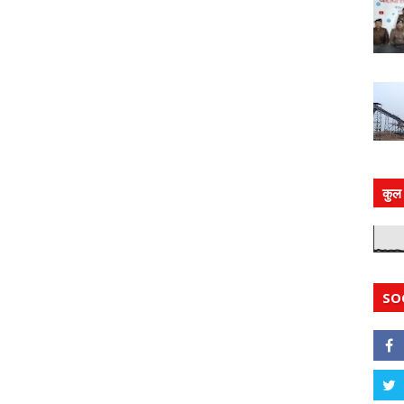
कुल 
SO