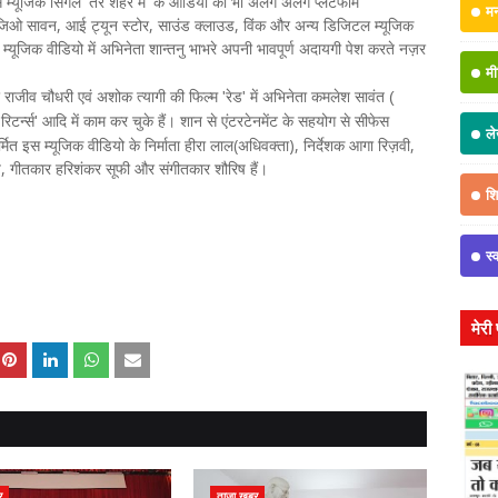
्यूजिक सिंगल 'तेरे शहर में' के ऑडियो को भी अलग अलग प्लेटफॉर्म
म
िक, जिओ सावन, आई ट्यून स्टोर, साउंड क्लाउड, विंक और अन्य डिजिटल म्यूजिक
यूजिक वीडियो में अभिनेता शान्तनु भाभरे अपनी भावपूर्ण अदायगी पेश करते नज़र
मी
र
राजीव चौधरी एवं अशोक त्यागी की फिल्म 'रेड'
में
अभिनेता कमलेश सावंत (
शान से एंटरटेनमेंट के सहयोग से सीफेस
रिटर्न्स' आदि
में
काम कर चुके हैं।
ल
्मित इस म्यूजिक वीडियो के निर्माता हीरा लाल(अधिवक्ता), निर्देशक आगा रिज़वी,
ेय, गीतकार हरिशंकर सूफी और संगीतकार शौरिष हैं।
शिक
स्
मेरी
र
ताजा खबर