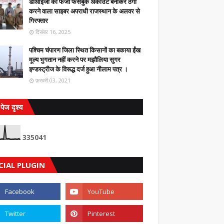
डीआईजी का फर्जी फेसबुक अकाउंट बनाकर ठगी
करने वाला साइबर अपराधी राजस्थान के अलवर से
गिरफ्तार
दिसंबर 16, 2025
पश्चिम चंपारण जिला स्थित किसानों का बकाया ईंख
मूल्य भुगतान नहीं करने पर मझौलिया सुगर
इण्डस्ट्रीज के विरूद्ध दर्ज हुआ नीलाम पत्र ।
फ़रवरी 03, 2021
पेज दृश्य
3
3
5
0
4
1
CIAL PLUGIN