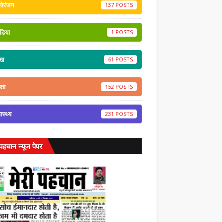
नोरंजन
137
डिया
1
ेख
61
्षा
152
वास्थ्य
231
 पहचान न्यूज पेपर