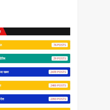
ल
ेल
76
योतिष
29
ाजा खबर
2470
श
2400
रदेश
2393