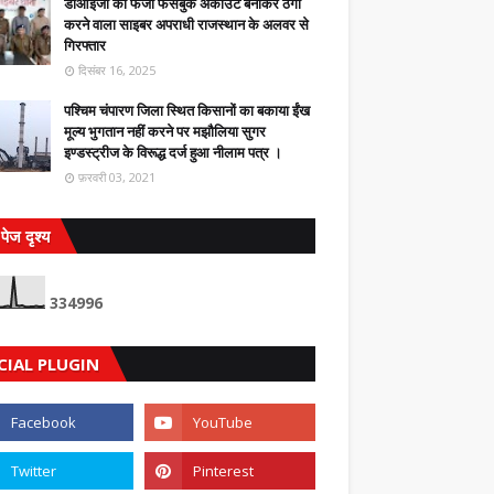
डीआईजी का फर्जी फेसबुक अकाउंट बनाकर ठगी
करने वाला साइबर अपराधी राजस्थान के अलवर से
गिरफ्तार
दिसंबर 16, 2025
पश्चिम चंपारण जिला स्थित किसानों का बकाया ईंख
मूल्य भुगतान नहीं करने पर मझौलिया सुगर
इण्डस्ट्रीज के विरूद्ध दर्ज हुआ नीलाम पत्र ।
फ़रवरी 03, 2021
पेज दृश्य
3
3
4
9
9
6
CIAL PLUGIN