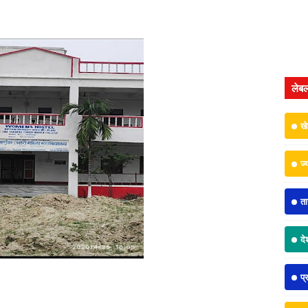
लेब
ख
ज्
त
दे
प्