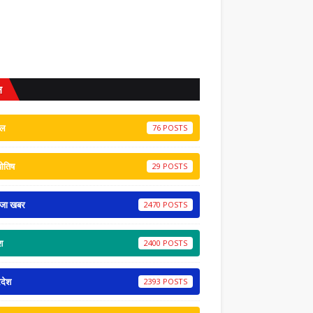
ल
ेल
76
योतिष
29
ाजा खबर
2470
श
2400
रदेश
2393