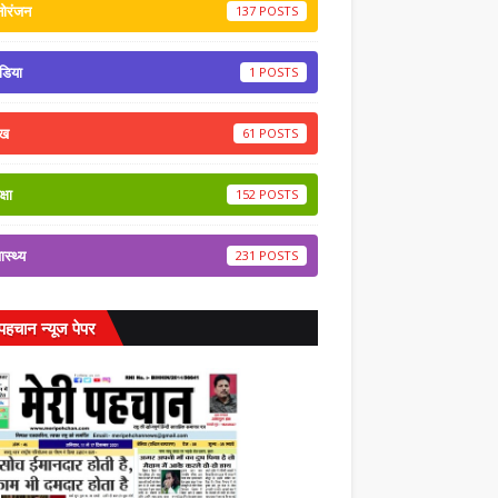
नोरंजन
137
डिया
1
ेख
61
्षा
152
वास्थ्य
231
 पहचान न्यूज पेपर