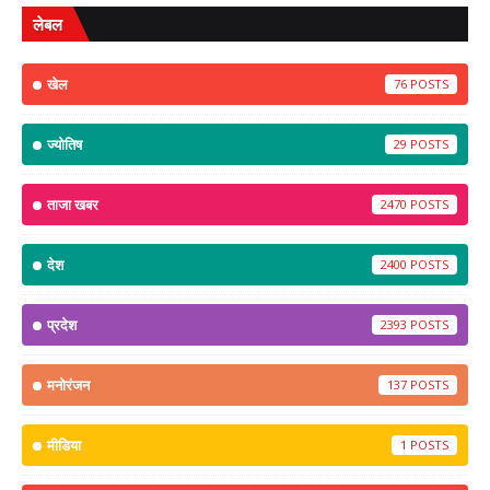
लेबल
खेल
76
ज्योतिष
29
ताजा खबर
2470
देश
2400
प्रदेश
2393
मनोरंजन
137
मीडिया
1