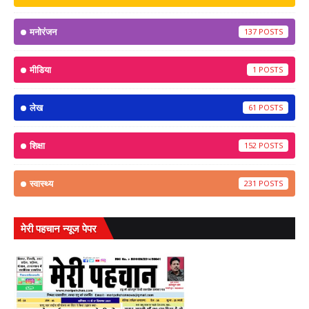
मनोरंजन
137
मीडिया
1
लेख
61
शिक्षा
152
स्वास्थ्य
231
मेरी पहचान न्यूज पेपर