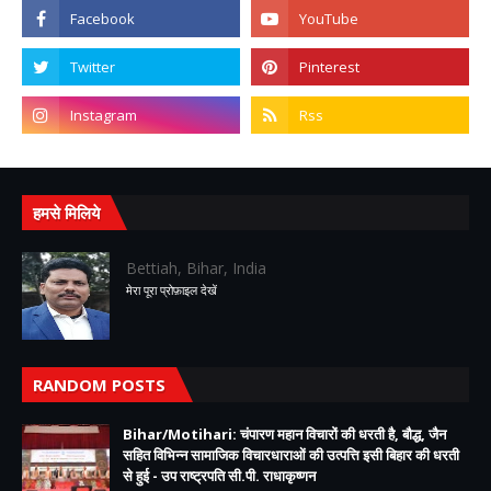
हमसे मिलिये
Bettiah, Bihar, India
मेरा पूरा प्रोफ़ाइल देखें
RANDOM POSTS
Bihar/Motihari: चंपारण महान विचारों की धरती है, बौद्ध, जैन
सहित विभिन्न सामाजिक विचारधाराओं की उत्पत्ति इसी बिहार की धरती
से हुई - उप राष्ट्रपति सी.पी. राधाकृष्णन