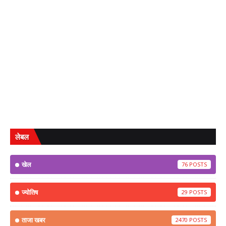
लेबल
खेल
76
ज्योतिष
29
ताजा खबर
2470