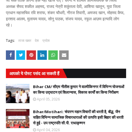
जा सके ताकि अपना हक नहीं खोज पाए। धरना में शामिल अल्पसंख्यक के जिला
अध्यक्ष सैयद शकील अहमद, राजद नेत्री शकुंतला देवी, आशिया खातून, युवा जिला
प्रधान महासचिव रवि शराफ, शंकर चौधरी, नीरज तिवारी, अमजद खान, मोहमद कैफ,
इरशाद आलम, मुलायम यादव, सोनू पाठक, संजय यादव, रफूल आज़म इत्यादि लोग
रहे।
Tags:
ताजा खबर
देश
प्रदेश
आपको ये पोस्ट पसंद आ सकती हैं
Bihar CM/ सीएम नीतीश कुमार ने वाल्मीकिनगर में विभिन्न योजनाओं
का किया उद्घाटन एवं शिलान्यास, विकास कार्यों का किया निरीक्षण
April 05, 2026
Bihar/Motihari: चंपारण महान विचारों की धरती है, बौद्ध, जैन
सहित विभिन्न सामाजिक विचारधाराओं की उत्पत्ति इसी बिहार की धरती
से हुई - उप राष्ट्रपति सी.पी. राधाकृष्णन
April 04, 2026