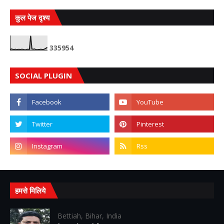
कुल पेज दृश्य
3
3
5
9
5
4
SOCIAL PLUGIN
हमसे मिलिये
Bettiah, Bihar, India