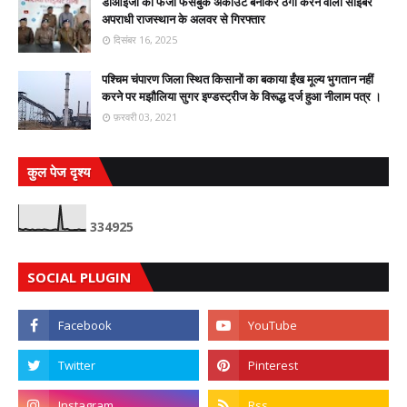
डीआईजी का फर्जी फेसबुक अकाउंट बनाकर ठगी करने वाला साइबर
अपराधी राजस्थान के अलवर से गिरफ्तार
दिसंबर 16, 2025
पश्चिम चंपारण जिला स्थित किसानों का बकाया ईंख मूल्य भुगतान नहीं
करने पर मझौलिया सुगर इण्डस्ट्रीज के विरूद्ध दर्ज हुआ नीलाम पत्र ।
फ़रवरी 03, 2021
कुल पेज दृश्य
3
3
4
9
2
5
SOCIAL PLUGIN