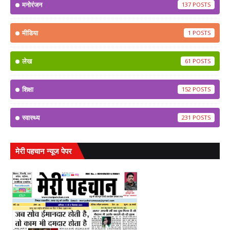
मनोरंजन
137
मीडिया
1
लेख
61
शिक्षा
152
स्वास्थ्य
231
मेरी पहचान न्यूज पेपर