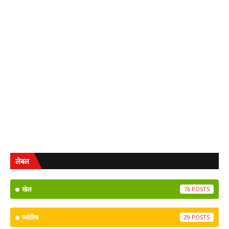
लेबल
खेल
76
ज्योतिष
29