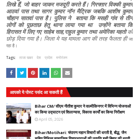
लिखे हैं, जो बाहर जाकर मजदूरी करते हैं। गिरफ्तार विक्की कुमार
आठवां पास तथा सागर कुमार नॉन मैट्रिक जबकि आशीष कुमार
चौहान सातवां पास है। पुलिस ने बताया कि मसही गांव से तीन
लोगों को पूछताछ हेतु थाना लाया गया था उन्होंने बताया कि
हिरासत में लिए गए साहेब साह,राहुल कुमार तथा अमेरिका महतो
को
छोड़ दिया गया है। जिला मे यह मामला आग की तरह फैलता ही
जा
रहा है।
Tags:
ताजा खबर
देश
प्रदेश
मनोरंजन
आपको ये पोस्ट पसंद आ सकती हैं
Bihar CM/ सीएम नीतीश कुमार ने वाल्मीकिनगर में विभिन्न योजनाओं
का किया उद्घाटन एवं शिलान्यास, विकास कार्यों का किया निरीक्षण
April 05, 2026
Bihar/Motihari: चंपारण महान विचारों की धरती है, बौद्ध, जैन
सहित विभिन्न सामाजिक विचारधाराओं की उत्पत्ति इसी बिहार की धरती