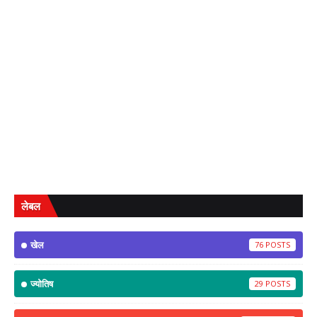
लेबल
खेल
76
ज्योतिष
29