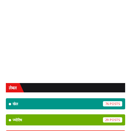
लेबल
खेल
76
ज्योतिष
29