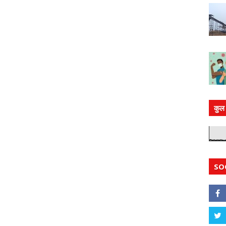
कुल 
SO