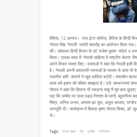
बेतिया, 12 अगस्त। राज इंटर कॉलेज, बेतिया के हिन्दी विभाग
गोपाल सिंह 'नेपाली' जयंती समारोह का आयोजन किया गया। यह 
की। संचालन हिन्दी विभाग के डाॅ. राजेश कुमार 'चंदेल' व धन्
किया। प्रथम सत्र में 'नेपाली साहित्य में राष्ट्रीय चेतना' व
अपने विचार व्यक्त किए। वक्ताओं ने कहा कि नेपाली इसी विद्
है। नेपाली अपनी कालजयी रचनाओं के माध्यम से आज भी देश-दुन
स्थानीय कवि -शायरों ने खूब तालियां बटोरी। मंचासीन शा
वाला धर्म-इमान की कीमत समझता है। प्रो. कमरुज्जमां कमर न
गोपाल ने कहा कि कितना भी पकड़ना चाहूं मैं तुम हाथ छुड़ाए 
पढ़ा कि उम्मीद पर पाला पड़ल निराशा के घानी, बहुरुपिया 
मिश्र, अनिल अनल, आभास झा युवा, अतुल आजाद, पाण्डेय धर्म
प्रस्तुति दी। कार्यक्रम में शिक्षक कृष्ण गोपाल सिन्हा, डाॅ.
थे।
Tags:
ताजा खबर
देश
प्रदेश
मनोरंजन