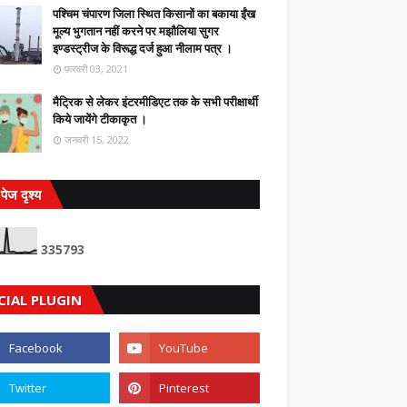
पश्चिम चंपारण जिला स्थित किसानों का बकाया ईंख
मूल्य भुगतान नहीं करने पर मझौलिया सुगर
इण्डस्ट्रीज के विरूद्ध दर्ज हुआ नीलाम पत्र ।
फ़रवरी 03, 2021
मैट्रिक से लेकर इंटरमीडिएट तक के सभी परीक्षार्थी
किये जायेंगे टीकाकृत ।
जनवरी 15, 2022
पेज दृश्य
3
3
5
7
9
3
CIAL PLUGIN