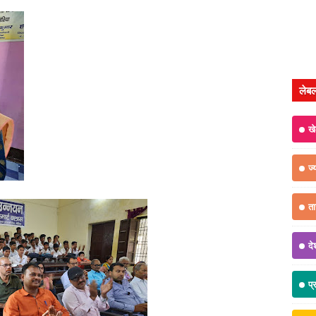
लेब
ख
ज्
त
दे
प्