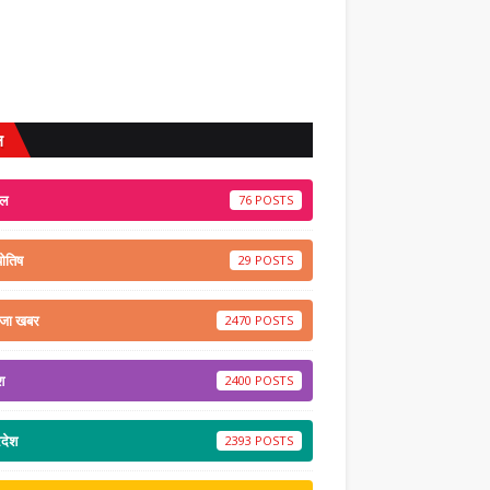
ल
ेल
76
योतिष
29
ाजा खबर
2470
श
2400
रदेश
2393