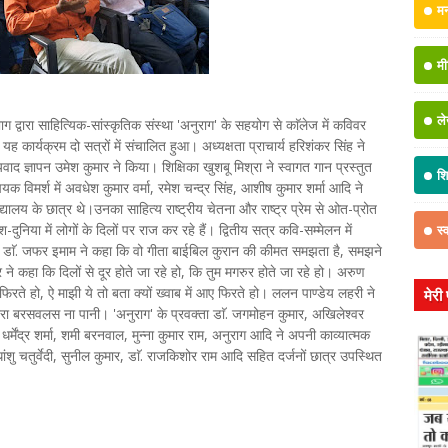
म
मी
ल
 द्वारा साहित्यिक-सांस्कृतिक संस्था 'अनुराग' के सहयोग से काॅलेज में कविवर
कार्यक्रम दो सत्रों में संचालित हुआ। अध्यक्षता प्राचार्य हरिशंकर सिंह ने
यवाद ज्ञापन उमेश कुमार ने किया। शिक्षिका खुशबू मिश्रा ने स्वागत गान प्रस्तुत
शिक
िषयक विमर्श में अवधेश कुमार वर्मा, रमेश चन्द्र सिंह, आशीष कुमार शर्मा आदि ने
यालय के छात्र थे।उनका साहित्य राष्ट्रीय चेतना और राष्ट्र प्रेम से ओत-प्रोत
िया में लोगों के दिलों पर राज कर रहे हैं। द्वितीय सत्र कवि-सम्मेलन में
स्
यर डाॅ. जफर इमाम ने कहा कि वो गीता बाईबिल कुरान की कीमत समझता है, समझने
े कहा कि दिलों से दूर होते जा रहे हो, कि तुम मगरुर होते जा रहे हो। अरुण
फिरते हो, ऐ माझी ये तो बता क्यों ख्वाब में आए फिरते हो। ललन पाण्डेय लहरी ने
मेरी
बदरा बरसवलस ना पानी। 'अनुराग' के प्रवक्ता डाॅ. जगमोहन कुमार, अखिलेश्वर
ेंद्र शर्मा, शमी बरनवाल, मुन्ना कुमार राम, अनुराग आदि ने अपनी काव्यात्मक
 सुधांशु चतुर्वेदी, सुनील कुमार, डाॅ. राजकिशोर राम आदि सहित दर्जनों छात्र उपस्थित