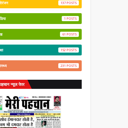
नोरंजन
137
डिया
1
ेख
61
्षा
152
वास्थ्य
231
 पहचान न्यूज पेपर