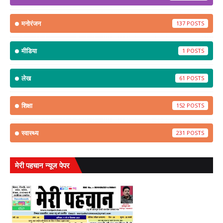
मनोरंजन
137
मीडिया
1
लेख
61
शिक्षा
152
स्वास्थ्य
231
मेरी पहचान न्यूज पेपर