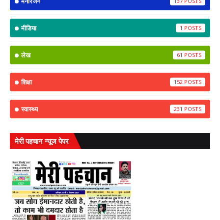
मनोरंजन
137
मीडिया
1
लेख
61
शिक्षा
152
स्वास्थ्य
231
मेरी पहचान न्यूज पेपर