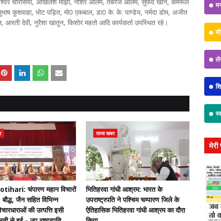
राजेश्वर चौरसिया, अखिलेश मांझी, नौशेर आलम, तबरेज आलम, सुफेद खान, कमरूल
म
सुभाष कुशवाहा, भोट पड़ित, मो0 एकबाल, डा0 के. के. पाण्डेय, नर्मदा डोम, अजीत
आरती देवी, नुरैशा खातून, किशोर महतो आदि कार्यकर्ता उपस्थित रहे।
मी
ल
शिक
स्
र
ताजा खबर
मेरी
ihari: चंपारण महान विचारों
भितिहरवा गांधी आश्रम: भारत के
 बौद्ध, जैन सहित विभिन्न
उपराष्ट्रपति ने पश्चिम चम्पारण जिले के
चारधाराओं की उत्पत्ति इसी
ऐतिहासिक भितिहरवा गांधी आश्रम का दौरा
ती से हुई - उप राष्ट्रपति
किया