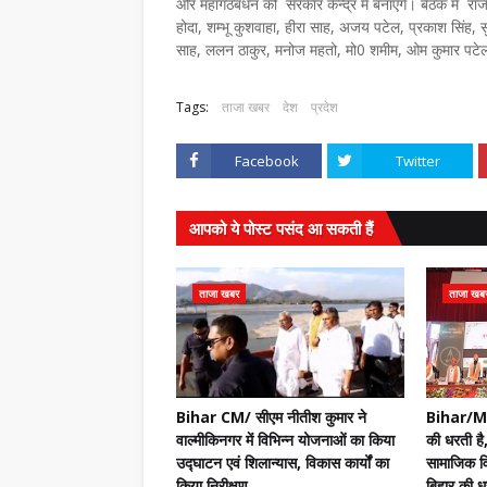
और महागठबंधन की सरकार केन्द्र में बनाएंगे। बैठक में 
होदा, शम्भू कुशवाहा, हीरा साह, अजय पटेल, प्रकाश सिंह, 
साह, ललन ठाकुर, मनोज महतो, मो0 शमीम, ओम कुमार पटेल, 
Tags:
ताजा खबर
देश
प्रदेश
Facebook
Twitter
आपको ये पोस्ट पसंद आ सकती हैं
ताजा खबर
ताजा खब
Bihar CM/ सीएम नीतीश कुमार ने
Bihar/Mot
वाल्मीकिनगर में विभिन्न योजनाओं का किया
की धरती है,
उद्घाटन एवं शिलान्यास, विकास कार्यों का
सामाजिक वि
किया निरीक्षण
बिहार की धर