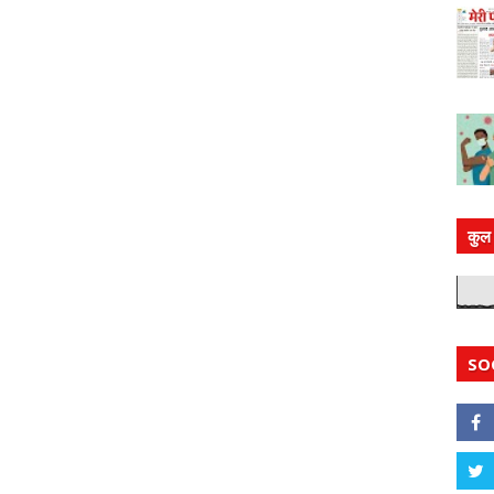
कुल 
SO