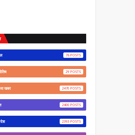
ल
ेल
76
योतिष
29
ाजा खबर
2470
श
2400
रदेश
2393