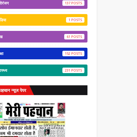
नोरंजन
137
डिया
1
ेख
61
्षा
152
वास्थ्य
231
 पहचान न्यूज पेपर